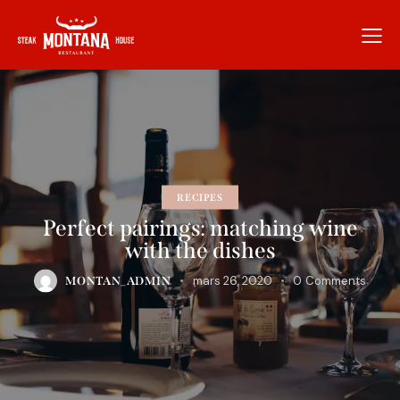
RECIPES
Perfect pairings: matching wine
with the dishes
mars 26, 2020
0
Comments
MONTAN_ADMIN